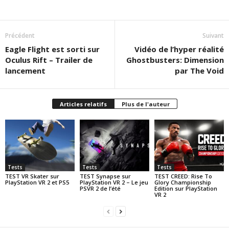
Précédent
Suivant
Eagle Flight est sorti sur
Vidéo de l’hyper réalité
Oculus Rift – Trailer de
Ghostbusters: Dimension
lancement
par The Void
Articles relatifs
Plus de l'auteur
Tests
Tests
Tests
TEST VR Skater sur
TEST Synapse sur
TEST CREED: Rise To
PlayStation VR 2 et PS5
PlayStation VR 2 – Le jeu
Glory Championship
PSVR 2 de l’été
Edition sur PlayStation
VR 2