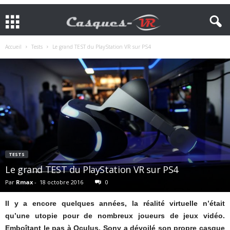
Accueil
Tests
Le grand TEST du PlayStation VR sur PS4
TESTS
Le grand TEST du PlayStation VR sur PS4
Par
Rmax
-
18 octobre 2016
0
Il y a encore quelques années, la réalité virtuelle n’était
qu’une utopie pour de nombreux joueurs de jeux vidéo.
Emboîtant le pas à Oculus, Sony a dévoilé son propre casque