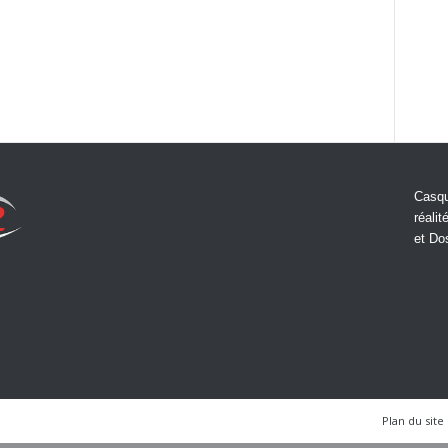
Casqu
réalit
et Do
Plan du site