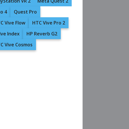
ayStation VR 2
Meta Quest 2
co 4
Quest Pro
C Vive Flow
HTC Vive Pro 2
lve Index
HP Reverb G2
C Vive Cosmos