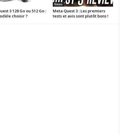
News
est 3 128 Go ou 512 Go :
Meta Quest 3 : Les premiers
odèle choisir ?
tests et avis sont plutôt bons !