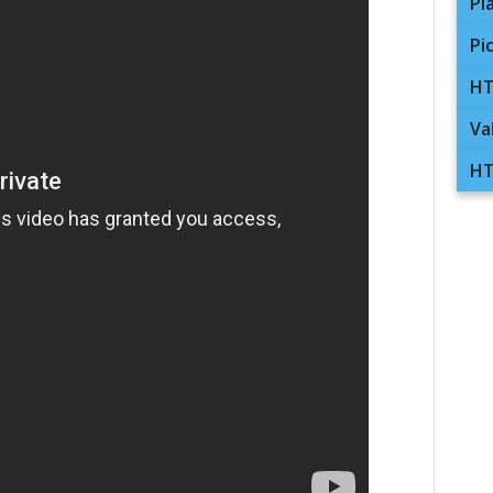
Pl
Pi
HT
Va
HT