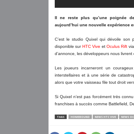
Il ne reste plus qu’une poignée d
aujourd’hui une nouvelle expérience e
C’est le studio Quixel qui dévoile son pr
disponible sur
HTC Vive
et
Oculus Rift
via
d’annonce, les développeurs nous livrent q
Les joueurs incarneront un courageux
interstellaires et à une série de catastr
alors que votre vaisseau file tout droit ver
Si Quixel n’est pas forcément très connu
franchises à succès comme Battlefield, De
TAGS
HOMEBOUND
NEWS HTC VIVE
NEWS OC