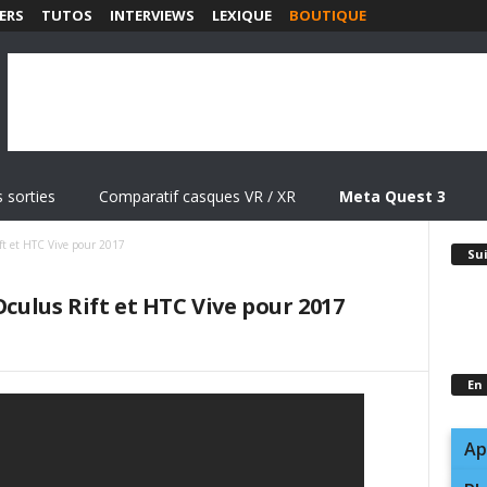
ERS
TUTOS
INTERVIEWS
LEXIQUE
BOUTIQUE
 sorties
Comparatif casques VR / XR
Meta Quest 3
t et HTC Vive pour 2017
Su
lus Rift et HTC Vive pour 2017
En
Ap