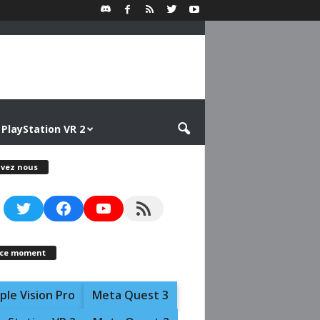
PlayStation VR 2
ivez nous
Twitter
Facebook
YouTube
RSS Feed
 ce moment
ple Vision Pro
Meta Quest 3