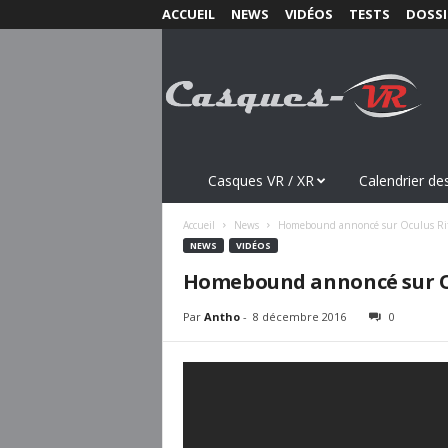
ACCUEIL
NEWS
VIDÉOS
TESTS
DOSSI
C
a
s
q
u
e
s
Casques VR / XR
Calendrier des
-
V
Accueil
News
Homebound annoncé sur Oculus Rif
R
NEWS
VIDÉOS
.
Homebound annoncé sur Ocu
c
o
Par
Antho
-
8 décembre 2016
0
m