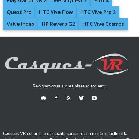
PlayStation VR 2
Meta Quest 2
Pico 4
Quest Pro
HTC Vive Flow
HTC Vive Pro 2
Valve Index
HP Reverb G2
HTC Vive Cosmos
Rejoignez-nous sur les réseaux sociaux :
Casques-VR est un site d’actualité consacré à la réalité virtuelle et la