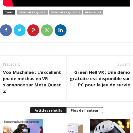
TAGS
NEWS META QUEST
NEWS META QUEST 2
NEWS PC VR
Précédent
Suivant
Vox Machinae : L’excellent
Green Hell VR : Une démo
jeu de méchas en VR
gratuite est disponible sur
s’annonce sur Meta Quest
PC pour le jeu de survie
2
Articles relatifs
Plus de l'auteur