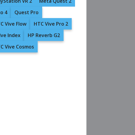
ayStation VR 2
Meta Quest 2
co 4
Quest Pro
C Vive Flow
HTC Vive Pro 2
lve Index
HP Reverb G2
C Vive Cosmos