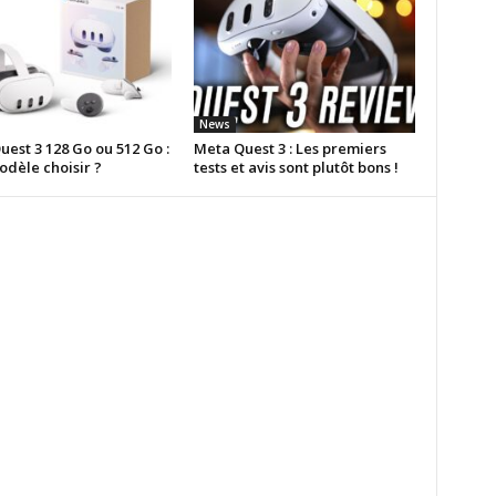
News
est 3 128 Go ou 512 Go :
Meta Quest 3 : Les premiers
odèle choisir ?
tests et avis sont plutôt bons !