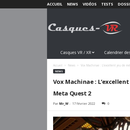
ACCUEIL
NEWS
VIDÉOS
TESTS
DOSSI
C
a
s
q
u
e
s
Casques VR / XR
Calendrier des
-
V
Accueil
News
Vox Machinae : L’excellent jeu de m
R
NEWS
.
Vox Machinae : L’excellent
c
o
Meta Quest 2
m
Par
Mr_W
-
17 février 2022
0