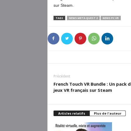
sur Steam.
TAGS
NEWS META QUEST 2
NEWS PC VR
Précédent
French Touch VR Bundle : Un pack d
jeux VR français sur Steam
Articles relatifs
Plus de l'auteur