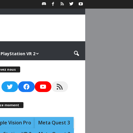
PlayStation VR 2
ivez nous
Twitter
Facebook
YouTube
RSS Feed
 ce moment
ple Vision Pro
Meta Quest 3