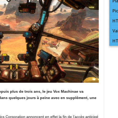
Pl
Pi
HT
Va
HT
puis plus de trois ans, le jeu Vox Machinae va
e dans quelques jours à peine avec en supplément, une
 Corporation annoncent en effet la fin de l’accès anticipé