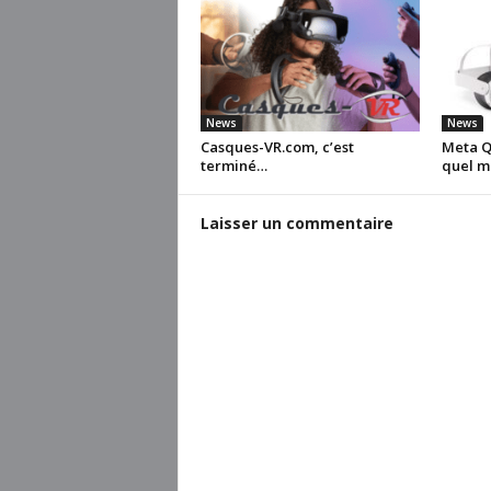
News
News
Casques-VR.com, c’est
Meta Qu
terminé…
quel m
Laisser un commentaire