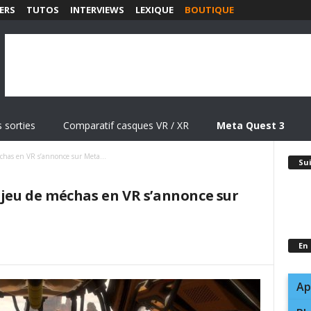
ERS
TUTOS
INTERVIEWS
LEXIQUE
BOUTIQUE
 sorties
Comparatif casques VR / XR
Meta Quest 3
échas en VR s’annonce sur Meta...
Su
 jeu de méchas en VR s’annonce sur
En
Ap