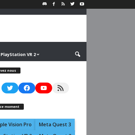
PlayStation VR 2
ivez nous
Twitter
Facebook
YouTube
RSS Feed
 ce moment
ple Vision Pro
Meta Quest 3