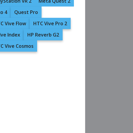
ayStation VR 2
Meta Quest 2
co 4
Quest Pro
C Vive Flow
HTC Vive Pro 2
lve Index
HP Reverb G2
C Vive Cosmos