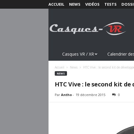
ACCUEIL
NEWS
VIDÉOS
TESTS
DOSSI
C
a
s
q
u
e
s
Casques VR / XR
Calendrier des
-
V
Accueil
News
HTC Vive : le second kit de dévelop
R
NEWS
.
HTC Vive : le second kit d
c
o
Par
Antho
-
19 décembre 2015
0
m