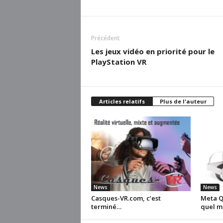
Précédent
Les jeux vidéo en priorité pour le
PlayStation VR
Articles relatifs
Plus de l'auteur
News
News
Casques-VR.com, c’est
Meta Qu
terminé…
quel m