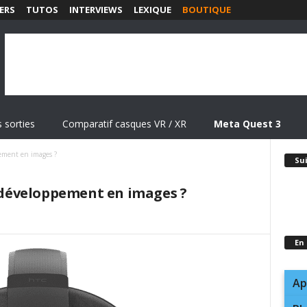
ERS
TUTOS
INTERVIEWS
LEXIQUE
BOUTIQUE
 sorties
Comparatif casques VR / XR
Meta Quest 3
pement en images ?
Su
e développement en images ?
En
Ap