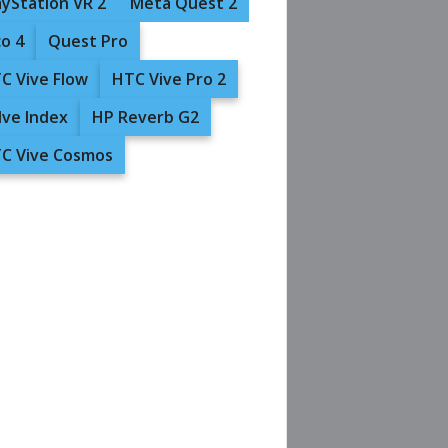
ayStation VR 2
Meta Quest 2
co 4
Quest Pro
C Vive Flow
HTC Vive Pro 2
lve Index
HP Reverb G2
C Vive Cosmos