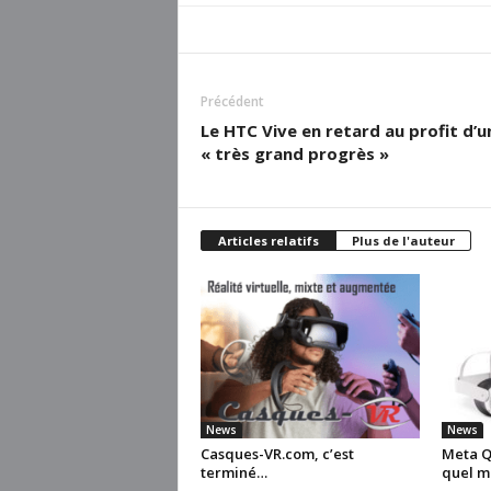
Précédent
Le HTC Vive en retard au profit d’u
« très grand progrès »
Articles relatifs
Plus de l'auteur
News
News
Casques-VR.com, c’est
Meta Qu
terminé…
quel m