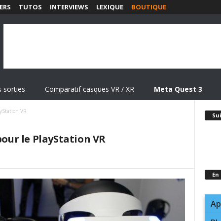
ERS
TUTOS
INTERVIEWS
LEXIQUE
BOUTIQUE
 sorties
Comparatif casques VR / XR
Meta Quest 3
ayStation VR
Su
pour le PlayStation VR
En
Ap