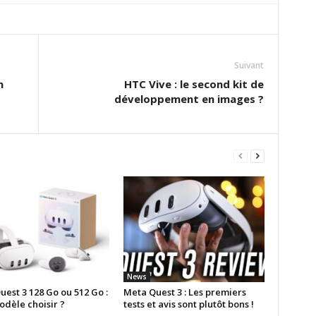
Suivant
n
HTC Vive : le second kit de
développement en images ?
News
est 3 128 Go ou 512 Go :
Meta Quest 3 : Les premiers
odèle choisir ?
tests et avis sont plutôt bons !