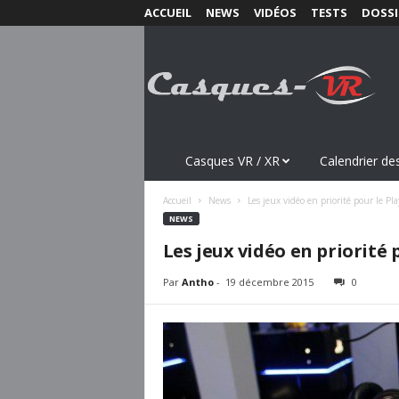
ACCUEIL
NEWS
VIDÉOS
TESTS
DOSSI
C
a
s
q
u
e
s
Casques VR / XR
Calendrier des
-
V
Accueil
News
Les jeux vidéo en priorité pour le Pl
R
NEWS
.
Les jeux vidéo en priorité 
c
o
Par
Antho
-
19 décembre 2015
0
m