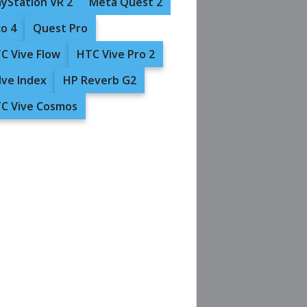
ayStation VR 2
Meta Quest 2
co 4
Quest Pro
C Vive Flow
HTC Vive Pro 2
lve Index
HP Reverb G2
C Vive Cosmos