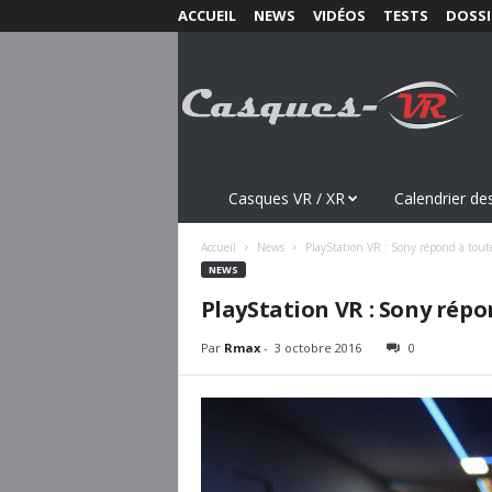
ACCUEIL
NEWS
VIDÉOS
TESTS
DOSSI
C
a
s
q
u
e
s
Casques VR / XR
Calendrier des
-
V
Accueil
News
PlayStation VR : Sony répond à toute
R
NEWS
.
PlayStation VR : Sony répo
c
o
Par
Rmax
-
3 octobre 2016
0
m