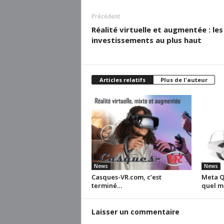
Précédent
Réalité virtuelle et augmentée : les
investissements au plus haut
Articles relatifs
Plus de l'auteur
News
News
Casques-VR.com, c’est
Meta Qu
terminé…
quel m
Laisser un commentaire