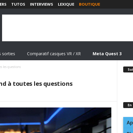
ERS
TUTOS
INTERVIEWS
LEXIQUE
BOUTIQUE
 sorties
Comparatif casques VR / XR
Meta Quest 3
s les questions
Su
nd à toutes les questions
En
Ap