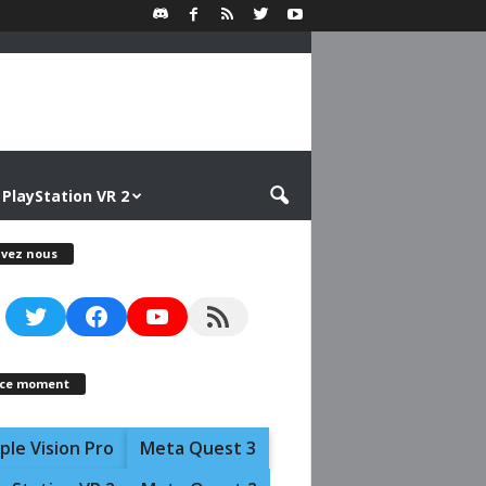
PlayStation VR 2
ivez nous
Twitter
Facebook
YouTube
RSS Feed
 ce moment
ple Vision Pro
Meta Quest 3