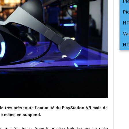
Pl
Pi
HT
Va
HT
 très près toute l’actualité du PlayStation VR mais de
 de même en suspend.
 réalité virtuelle, Sony Interactive Entertainment a enfin