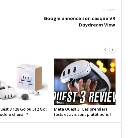
Suivant
Google annonce son casque VR
Daydream View
News
est 3 128 Go ou 512 Go :
Meta Quest 3 : Les premiers
odèle choisir ?
tests et avis sont plutôt bons !