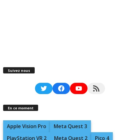
Suivez nous
Twitter
Facebook
YouTube
RSS Feed
En ce moment
Apple Vision Pro
Meta Quest 3
PlayStation VR 2
Meta Quest 2
Pico 4