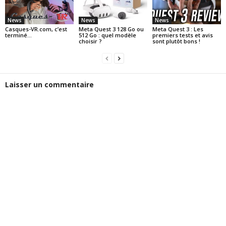
News
News
News
Casques-VR.com, c’est
Meta Quest 3 128 Go ou
Meta Quest 3 : Les
terminé…
512 Go : quel modèle
premiers tests et avis
choisir ?
sont plutôt bons !
Laisser un commentaire