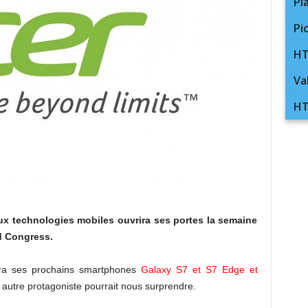
Pl
Pi
HT
Va
HT
ux technologies mobiles ouvrira ses portes la semaine
d Congress.
era ses prochains smartphones
Galaxy S7 et S7 Edge et
 autre protagoniste pourrait nous surprendre.