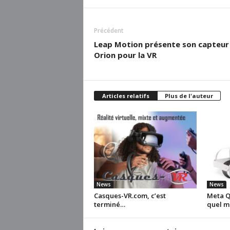
Précédent
Leap Motion présente son capteur
Orion pour la VR
Articles relatifs
Plus de l'auteur
News
News
Casques-VR.com, c’est
Meta Qu
terminé…
quel m