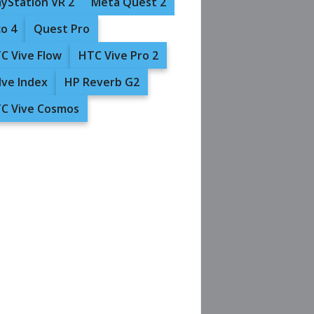
ayStation VR 2
Meta Quest 2
co 4
Quest Pro
C Vive Flow
HTC Vive Pro 2
lve Index
HP Reverb G2
C Vive Cosmos