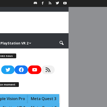
PlayStation VR 2
ivez nous
Twitter
Facebook
YouTube
RSS Feed
 ce moment
ple Vision Pro
Meta Quest 3