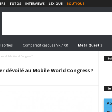
ERS
TUTOS
INTERVIEWS
LEXIQUE
BOUTIQUE
 sorties
Comparatif casques VR / XR
Meta Quest 3
 au Mobile World Congress ?
Su
er dévoilé au Mobile World Congress ?
En
Ap