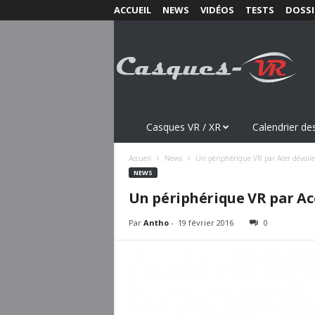
ACCUEIL
NEWS
VIDÉOS
TESTS
DOSSI
C
a
s
q
u
e
s
Casques VR / XR
Calendrier des
-
V
Accueil
News
Un périphérique VR par Acer dévoilé
R
NEWS
.
Un périphérique VR par Ac
c
o
Par
Antho
-
19 février 2016
0
m