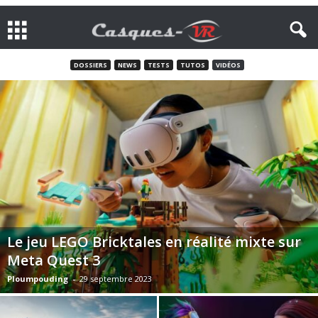
DOSSIERS
NEWS
TESTS
TUTOS
VIDÉOS
Le jeu LEGO Bricktales en réalité mixte sur
Meta Quest 3
Ploumpouding
-
29 septembre 2023