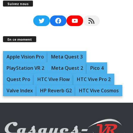
Suivez nous
Twitter
Facebook
YouTube
RSS Feed
En ce moment
Apple Vision Pro
Meta Quest 3
PlayStation VR 2
Meta Quest 2
Pico 4
Quest Pro
HTC Vive Flow
HTC Vive Pro 2
Valve Index
HP Reverb G2
HTC Vive Cosmos