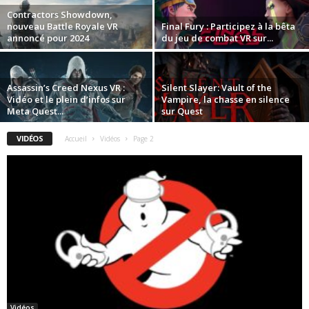
Contractors Showdown,
nouveau Battle Royale VR
Final Fury : Participez à la bêta
annoncé pour 2024
du jeu de combat VR sur...
Assassin’s Creed Nexus VR :
Silent Slayer: Vault of the
Vidéo et le plein d’infos sur
Vampire, la chasse en silence
Meta Quest...
sur Quest
VIDÉOS
Accueil
Vidéos
Page 2
Vidéos