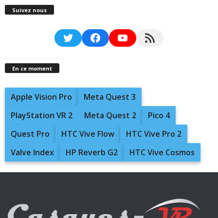
Suivez nous
Twitter
Facebook
YouTube
RSS Feed
En ce moment
Apple Vision Pro
Meta Quest 3
PlayStation VR 2
Meta Quest 2
Pico 4
Quest Pro
HTC Vive Flow
HTC Vive Pro 2
Valve Index
HP Reverb G2
HTC Vive Cosmos