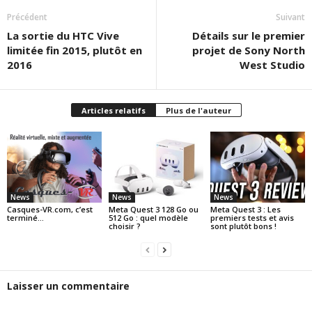
Précédent
Suivant
La sortie du HTC Vive
Détails sur le premier
limitée fin 2015, plutôt en
projet de Sony North
2016
West Studio
Articles relatifs
Plus de l'auteur
News
News
News
Casques-VR.com, c’est
Meta Quest 3 128 Go ou
Meta Quest 3 : Les
terminé…
512 Go : quel modèle
premiers tests et avis
choisir ?
sont plutôt bons !
Laisser un commentaire