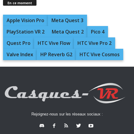
En ce moment
Apple Vision Pro
Meta Quest 3
PlayStation VR 2
Meta Quest 2
Pico 4
Quest Pro
HTC Vive Flow
HTC Vive Pro 2
Valve Index
HP Reverb G2
HTC Vive Cosmos
Rejoignez-nous sur les réseaux sociaux :