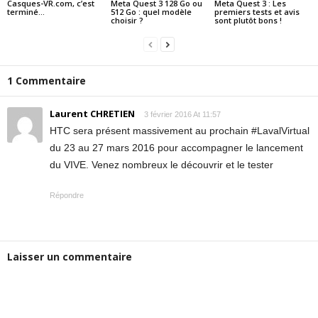
Casques-VR.com, c’est
Meta Quest 3 128 Go ou
Meta Quest 3 : Les
terminé…
512 Go : quel modèle
premiers tests et avis
choisir ?
sont plutôt bons !
1 Commentaire
Laurent CHRETIEN
3 février 2016 At 11:57
HTC sera présent massivement au prochain #LavalVirtual
du 23 au 27 mars 2016 pour accompagner le lancement
du VIVE. Venez nombreux le découvrir et le tester
Répondre
Laisser un commentaire