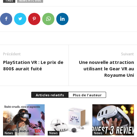
TAGS
NEWS HTC VIVE
Précédent
Suivant
PlayStation VR : Le prix de
Une nouvelle attraction
800$ aurait fuité
utilisant le Gear VR au
Royaume Uni
Articles relatifs
Plus de l'auteur
News
News
News