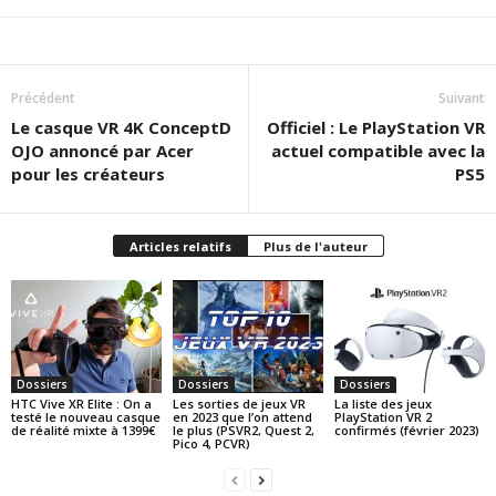
Précédent
Suivant
Le casque VR 4K ConceptD
Officiel : Le PlayStation VR
OJO annoncé par Acer
actuel compatible avec la
pour les créateurs
PS5
Articles relatifs
Plus de l'auteur
Dossiers
Dossiers
Dossiers
HTC Vive XR Elite : On a
Les sorties de jeux VR
La liste des jeux
testé le nouveau casque
en 2023 que l’on attend
PlayStation VR 2
de réalité mixte à 1399€
le plus (PSVR2, Quest 2,
confirmés (février 2023)
Pico 4, PCVR)