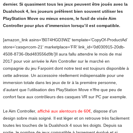
dernier. Si quasiment tous les jeux peuvent être joués avec la
Dualshock 4, les joueurs préfèrent bien souvent utiliser les
PlayStation Move ou mieux encore, le fusil de visée Aim
Controller pour plus d’immersion lorsqu’il est compatible.
[amazon_link asins=’B074HGD3WZ’ template=’CopyOf-ProductAd’
store=’casqvrcom-21′ marketplace=’FR’ link_id=’0d030915-20db-
4508-8736-0bd483556d9b’]Il aura fallu attendre le mois de mai
2017 pour voir arrivée le Aim Controller sur le marché en
compagnie du jeu Farpoint dont notre test est toujours disponible à
cette adresse. Un accessoire réellement indispensable pour une
immersion totale dans les jeux de tir à la première personne,
d’autant que l’utilisation des PlayStation Move n’ffre que peu de
confort face aux contrôleurs des casques VR sur PC par exemple.
Le Aim Controller,
affiché aux alentours de 60€
, dispose d’un
design sobre mais soigné. Il est léger et on retrouve très facilement
toutes les touches de la Dualshock 4 sous les doigts. Depuis sa
sortie, le nombre de jeux compatible à largement évolué et si