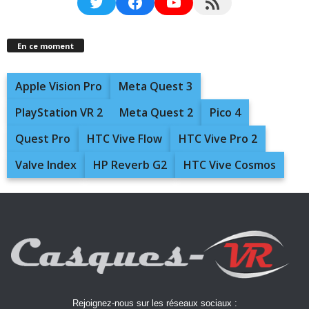
Twitter
Facebook
YouTube
RSS Feed
En ce moment
Apple Vision Pro
Meta Quest 3
PlayStation VR 2
Meta Quest 2
Pico 4
Quest Pro
HTC Vive Flow
HTC Vive Pro 2
Valve Index
HP Reverb G2
HTC Vive Cosmos
Rejoignez-nous sur les réseaux sociaux :