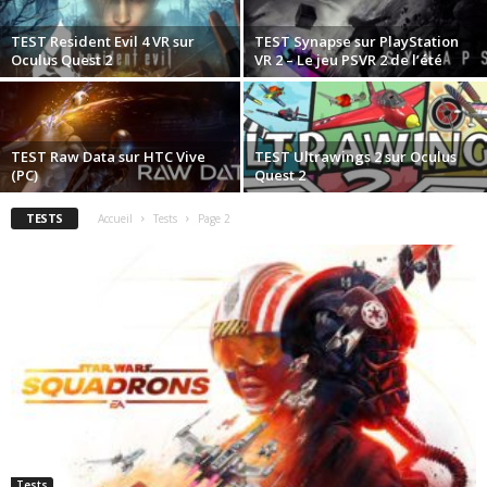
TEST Resident Evil 4 VR sur
TEST Synapse sur PlayStation
Oculus Quest 2
VR 2 – Le jeu PSVR 2 de l’été
TEST Raw Data sur HTC Vive
TEST Ultrawings 2 sur Oculus
(PC)
Quest 2
TESTS
Accueil
Tests
Page 2
Tests