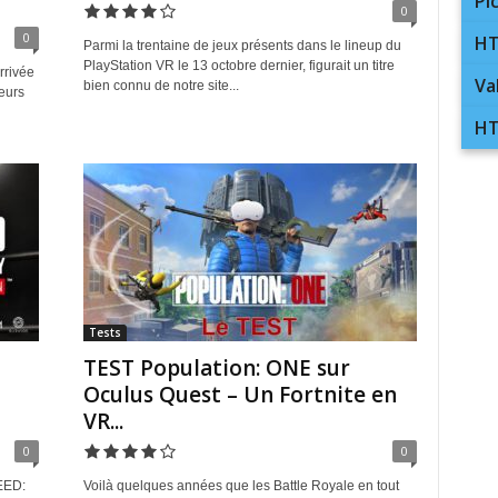
Pi
0
0
HT
Parmi la trentaine de jeux présents dans le lineup du
PlayStation VR le 13 octobre dernier, figurait un titre
rrivée
Va
bien connu de notre site...
eurs
HT
Tests
TEST Population: ONE sur
Oculus Quest – Un Fortnite en
VR...
0
0
EED:
Voilà quelques années que les Battle Royale en tout