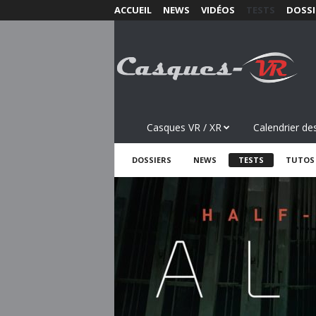
ACCUEIL
NEWS
VIDÉOS
TESTS
DOSSI
C
a
s
q
u
e
s
Casques VR / XR
Calendrier des
-
V
DOSSIERS
NEWS
TESTS
TUTOS
R
.
c
o
m