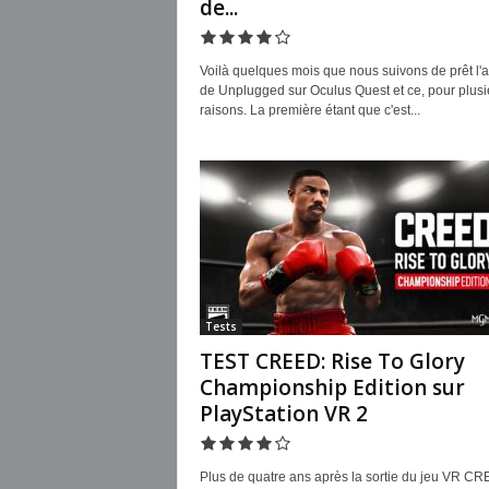
de...
Voilà quelques mois que nous suivons de prêt l'a
de Unplugged sur Oculus Quest et ce, pour plusi
raisons. La première étant que c'est...
Tests
TEST CREED: Rise To Glory
Championship Edition sur
PlayStation VR 2
Plus de quatre ans après la sortie du jeu VR CR