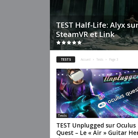
TEST Half-Life: Alyx su
SteamVR et Link
TESTS
Accueil
Tests
Page 3
Tests
TEST Unplugged sur Oculus
Quest – Le « Air » Guitar He