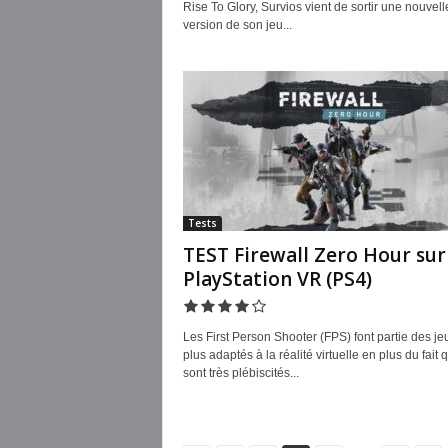
Rise To Glory, Survios vient de sortir une nouvell
version de son jeu...
Tests
TEST Firewall Zero Hour sur
PlayStation VR (PS4)
Les First Person Shooter (FPS) font partie des je
plus adaptés à la réalité virtuelle en plus du fait q
sont très plébiscités...