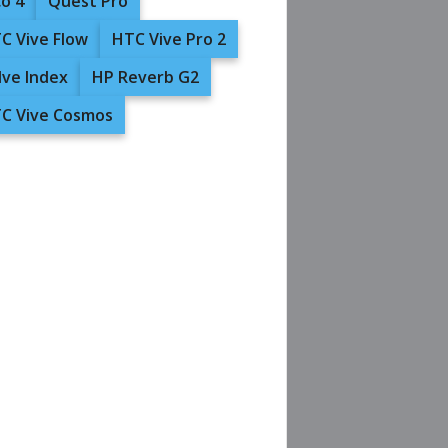
co 4
Quest Pro
C Vive Flow
HTC Vive Pro 2
lve Index
HP Reverb G2
C Vive Cosmos