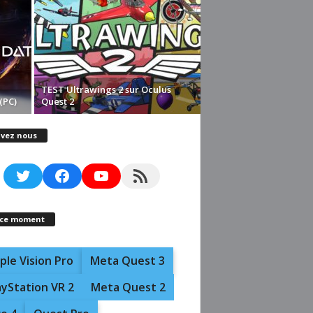
TEST Ultrawings 2 sur Oculus
(PC)
Quest 2
ivez nous
Twitter
Facebook
YouTube
RSS Feed
 ce moment
ple Vision Pro
Meta Quest 3
ayStation VR 2
Meta Quest 2