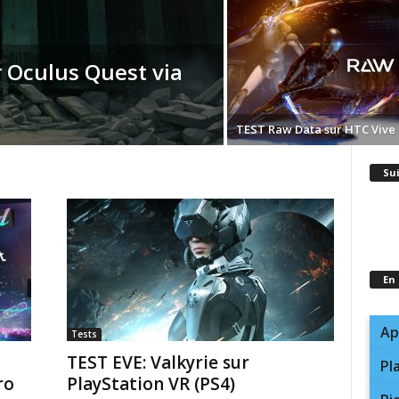
r Oculus Quest via
TEST Raw Data sur HTC Vive 
Su
En
Ap
Tests
TEST EVE: Valkyrie sur
Pl
ro
PlayStation VR (PS4)